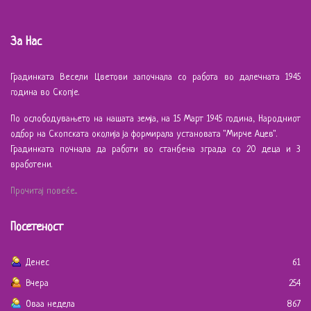
За Нас
Градинката Весели Цветови започнала со работа во далечната 1945
година во Скопје.
По ослободувањето на нашата земја, на 15 Март 1945 година, Народниот
одбор на Скопската околија ја формирала установата "Мирче Ацев".
Градинката почнала да работи во станбена зграда со 20 деца и 3
вработени.
Прочитај повеќе...
Посетеност
Денес
61
Вчера
254
Оваа недела
867