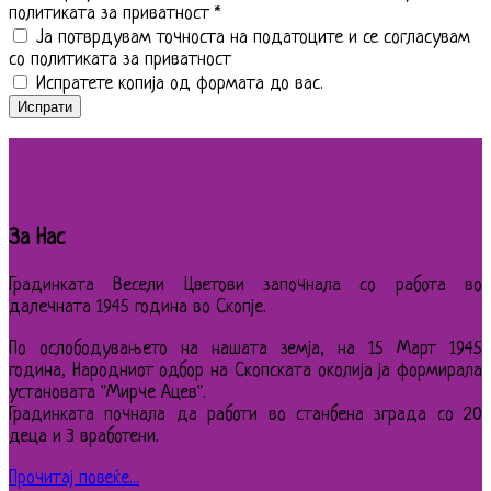
политиката за приватност
*
Ја потврдувам точноста на податоците и се согласувам
со политиката за приватност
Испратете копија од формата до вас.
Испрати
За Нас
Градинката Весели Цветови започнала со работа во
далечната 1945 година во Скопје.
По ослободувањето на нашата земја, на 15 Март 1945
година, Народниот одбор на Скопската околија ја формирала
установата "Мирче Ацев".
Градинката почнала да работи во станбена зграда со 20
деца и 3 вработени.
Прочитај повеќе...