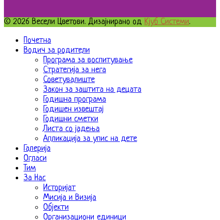
© 2026 Весели Цветови. Дизајнирано од
Кјуб Системи
.
Почетна
Водич за родители
Програма за воспитување
Стратегија за нега
Советувалиште
Закон за заштита на децата
Годишна програма
Годишен извештај
Годишни сметки
Листа со јадења
Апликација за упис на дете
Галерија
Огласи
Тим
За Нас
Историјат
Мисија и Визија
Објекти
Организациони единици