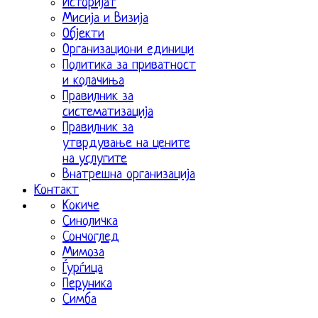
Историјат
Мисија и Визија
Објекти
Организациони единици
Политика за приватност
и колачиња
Правилник за
систематизација
Правилник за
утврдување на цените
на услугите
Внатрешна организација
Контакт
Кокиче
Синоличка
Сончоглед
Мимоза
Ѓурѓица
Перуника
Симба