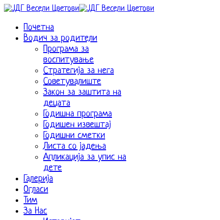
Почетна
Водич за родители
Програма за
воспитување
Стратегија за нега
Советувалиште
Закон за заштита на
децата
Годишна програма
Годишен извештај
Годишни сметки
Листа со јадења
Апликација за упис на
дете
Галерија
Огласи
Тим
За Нас