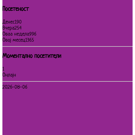
Посетеност
Денес
190
Вчера
254
Оваа недела
996
Овој месец
1365
Моментално посетители
1
Онлајн
2026-08-06