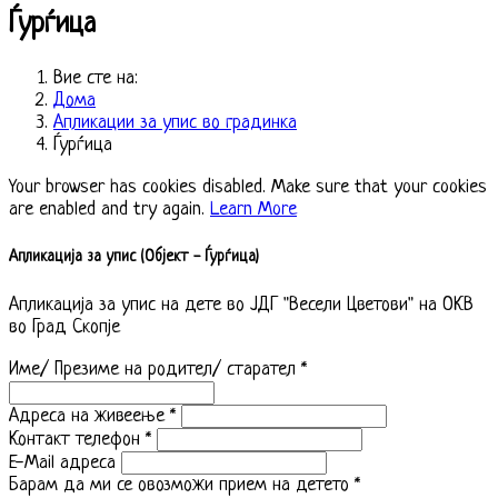
Ѓурѓица
Вие сте на:
Дома
Апликации за упис во градинка
Ѓурѓица
Your browser has cookies disabled. Make sure that your cookies
are enabled and try again.
Learn More
Апликација за упис (Објект - Ѓурѓица)
Апликација за упис на дете во ЈДГ "Весели Цветови" на ОКВ
во Град Скопје
Име/ Презиме на родител/ старател
*
Адреса на живеење
*
Контакт телефон
*
E-Mail адреса
Барам да ми се овозможи прием на детето
*