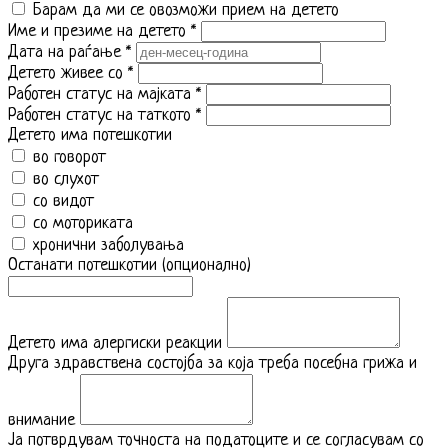
Барам да ми се овозможи прием на детето
Име и презиме на детето
*
Дата на раѓање
*
Детето живее со
*
Работен статус на мајката
*
Работен статус на таткото
*
Детето има потешкотии
во говорот
во слухот
со видот
со моториката
хронични заболувања
Останати потешкотии (опционално)
Детето има алергиски реакции
Друга здравствена состојба за која треба посебна грижа и
внимание
Ја потврдувам точноста на податоците и се согласувам со