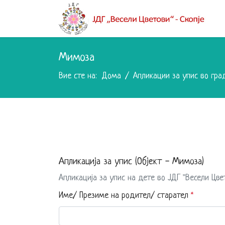
Мимоза
Вие сте на:
Дома
Апликации за упис во гра
Апликација за упис (Објект - Мимоза)
Апликација за упис на дете во ЈДГ "Весели Цве
Име/ Презиме на родител/ старател
*