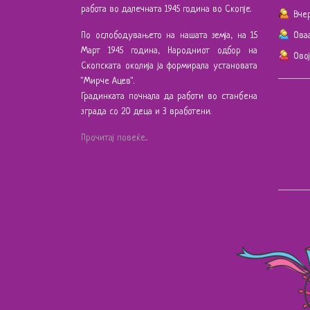
работа во далечната 1945 година во Скопје.
Вче
По ослободувањето на нашата земја, на 15
Ова
Март 1945 година, Народниот одбор на
Ово
Скопската околија ја формирала установата
"Мирче Ацев".
Градинката почнала да работи во станбена
зграда со 20 деца и 3 вработени.
Прочитај повеќе...