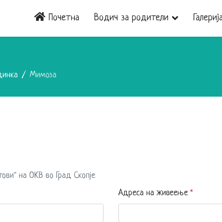
Почетна
Водич за родители
Галериј
динка
Мимоза
тови" на ОКВ во Град Скопје
Адреса на живеење
*