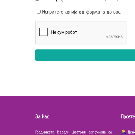
Испратете копија од формата до вас.
За Нас
Посете
Градинката Весели Цветови започнала со
Ден