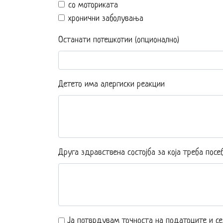
со моториката
хронични заболувања
Останати потешкотии (опционално)
Детето има алергиски реакции
Друга здравствена состојба за која треба пос
Ја потврдувам точноста на податоците и се