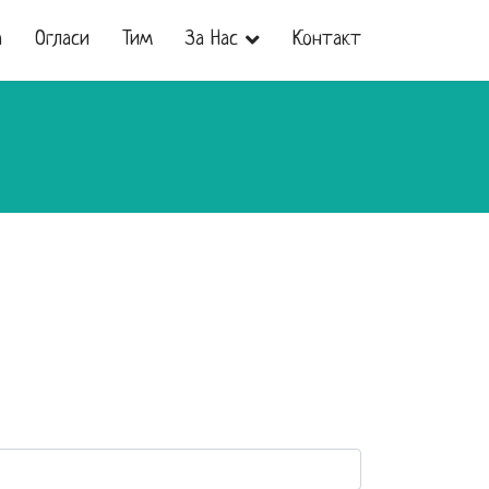
а
Огласи
Тим
За Нас
Контакт