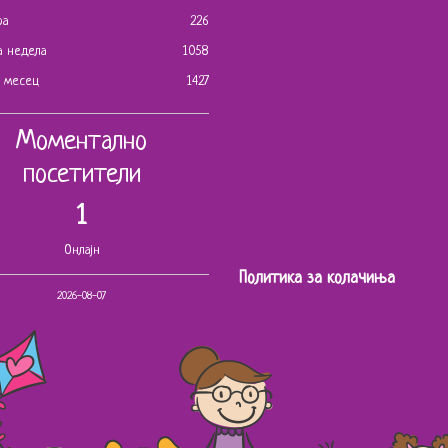
ра
226
а недела
1058
ј месец
1427
Моментално
посетители
1
Онлајн
Политика за колачиња
2026-08-07