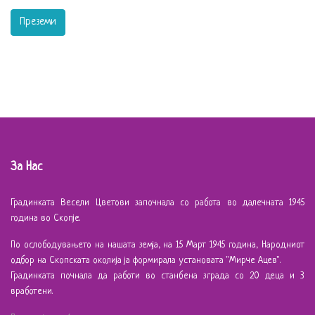
Преземи
За Нас
Градинката Весели Цветови започнала со работа во далечната 1945
година во Скопје.
По ослободувањето на нашата земја, на 15 Март 1945 година, Народниот
одбор на Скопската околија ја формирала установата "Мирче Ацев".
Градинката почнала да работи во станбена зграда со 20 деца и 3
вработени.