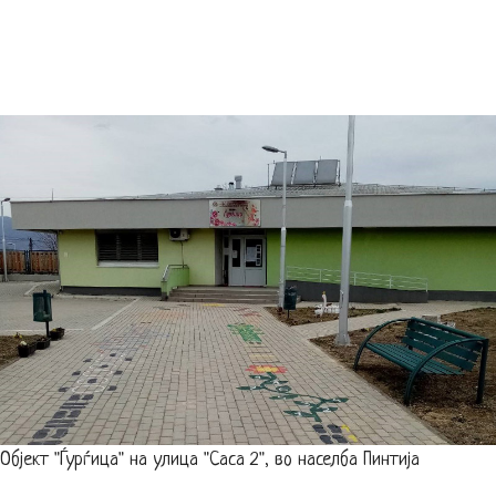
Објект "Ѓурѓица" на улица "Саса 2", во населба Пинтија