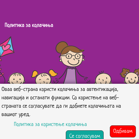
Политика за колачиња
Оваа веб-страна користи колачиња за автентикација,
навигација и останати функции. Со користење на веб-
страната се согласувате да ги добиете колачињата на
вашиот уред.
Политика за користење колачиња
Одбивам
© 2026 Весели Цветови. Дизајнирано од
Кјуб Системи
.
Се согласувам