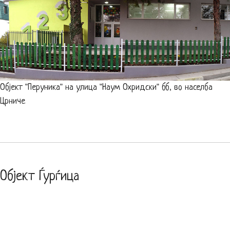
Објект "Перуника" на улица "Наум Охридски" бб, во населба
Црниче
Објект Ѓурѓица