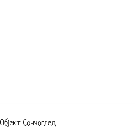
Објект Сончоглед