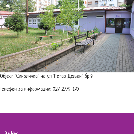
Објект "Синоличка" на ул."Петар Дељан" бр.9
Телефон за информации: 02/ 2779-170