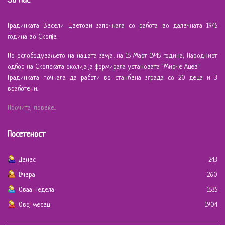
За Нас
Градинката Весели Цветови започнала со работа во далечната 1945
година во Скопје.
По ослободувањето на нашата земја, на 15 Март 1945 година, Народниот
одбор на Скопската околија ја формирала установата "Мирче Ацев".
Градинката почнала да работи во станбена зграда со 20 деца и 3
вработени.
Прочитај повеќе...
Посетеност
Денес
243
Вчера
260
Оваа недела
1535
Овој месец
1904