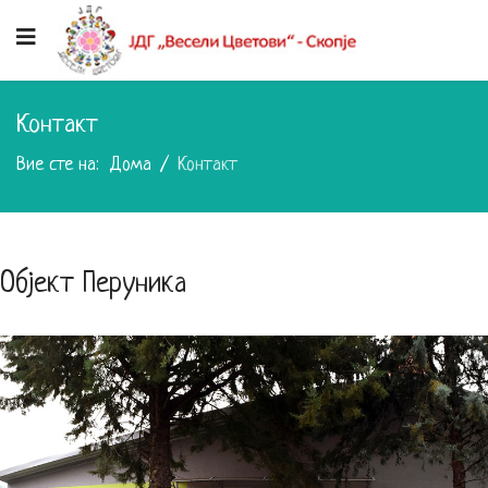
Контакт
Вие сте на:
Дома
Контакт
Објект Перуника