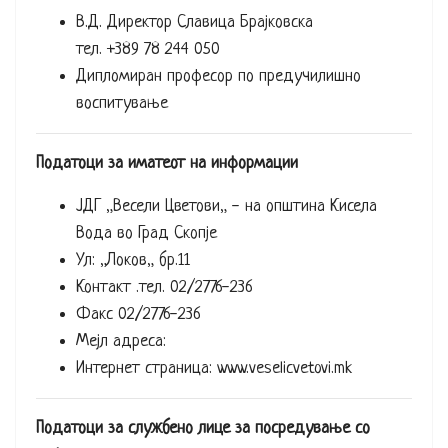
В.Д. Директор Славица Брајковска
тел. +389 78 244 050
Дипломиран професор по предучилишно
воспитување
Податоци за иматеот на информации
ЈДГ „Весели Цветови„ - на општина Кисела
Вода во Град Скопје
Ул: „Локов„ бр.11
Контакт .тел. 02/2776-236
Факс 02/2776-236
Мејл адреса:
Интернет страница: www.veselicvetovi.mk
Податоци за службено лице за посредување со