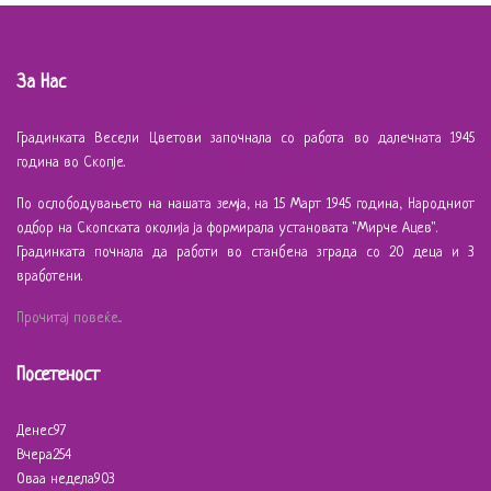
За Нас
Градинката Весели Цветови започнала со работа во далечната 1945
година во Скопје.
По ослободувањето на нашата земја, на 15 Март 1945 година, Народниот
одбор на Скопската околија ја формирала установата "Мирче Ацев".
Градинката почнала да работи во станбена зграда со 20 деца и 3
вработени.
Прочитај повеќе...
Посетеност
Денес
97
Вчера
254
Оваа недела
903