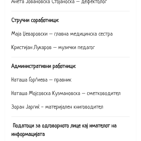
Анета Јовановска Стојаноска – дефектолог
Стручни соработници:
Маја Џеваровски – главна медицинска сестра
Кристијан Лукаров – музички педагог
Административни работници:
Наташа Ѓорѓиева – правник
Наташа Мојсовска Кузмановска – сметководител
Зоран Јаргиќ - материјален книговодител
Податоци за одговорното лице кај имателот на
информацијата