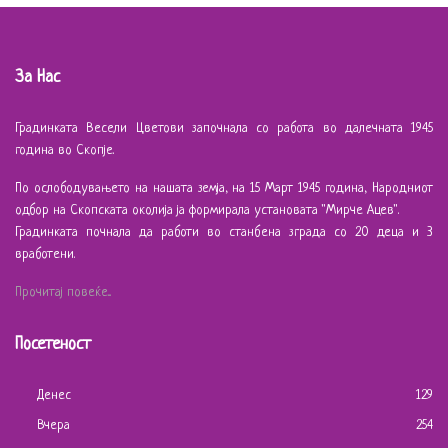
За Нас
Градинката Весели Цветови започнала со работа во далечната 1945
година во Скопје.
По ослободувањето на нашата земја, на 15 Март 1945 година, Народниот
одбор на Скопската околија ја формирала установата "Мирче Ацев".
Градинката почнала да работи во станбена зграда со 20 деца и 3
вработени.
Прочитај повеќе...
Посетеност
Денес
129
Вчера
254