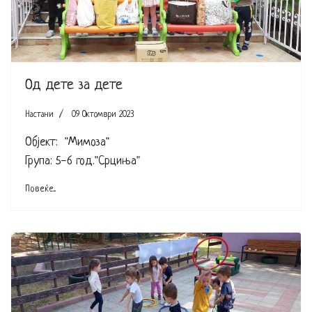
Од дете за дете
Настани
09 Октомври 2023
Објект: "Мимоза"
Група: 5-6 год."Срциња"
Повеќе...