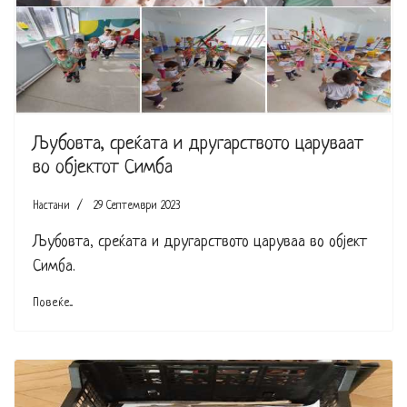
Љубовта, среќата и другарството царуваат
во објектот Симба
Настани
29 Септември 2023
Љубовта, среќата и другарството царуваа во објект
Симба.
Повеќе...