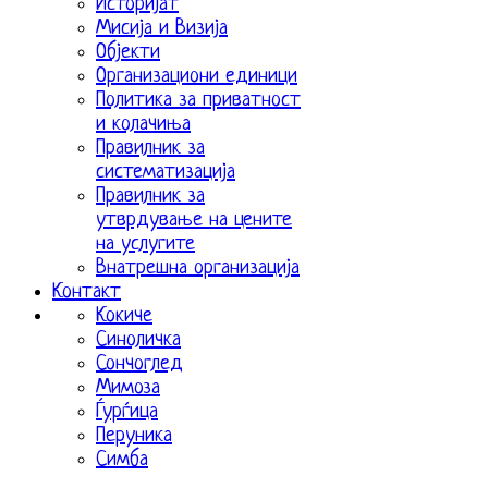
Историјат
Мисија и Визија
Објекти
Организациони единици
Политика за приватност
и колачиња
Правилник за
систематизација
Правилник за
утврдување на цените
на услугите
Внатрешна организација
Контакт
Кокиче
Синоличка
Сончоглед
Мимоза
Ѓурѓица
Перуника
Симба