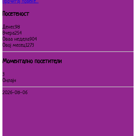
Прочитај повеќе...
Посетеност
Денес
98
Вчера
254
Оваа недела
904
Овој месец
1273
Моментално посетители
3
Онлајн
2026-08-06