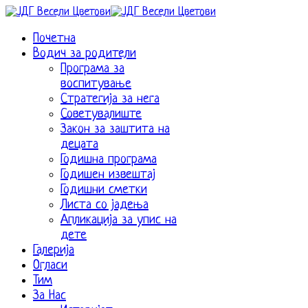
Почетна
Водич за родители
Програма за
воспитување
Стратегија за нега
Советувалиште
Закон за заштита на
децата
Годишна програма
Годишен извештај
Годишни сметки
Листа со јадења
Апликација за упис на
дете
Галерија
Огласи
Тим
За Нас