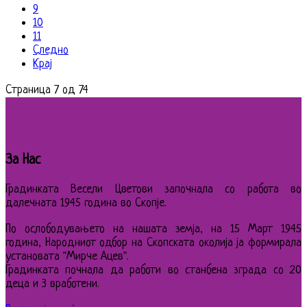
9
10
11
Следно
Крај
Страница 7 од 74
За Нас
Градинката Весели Цветови започнала со работа во
далечната 1945 година во Скопје.
По ослободувањето на нашата земја, на 15 Март 1945
година, Народниот одбор на Скопската околија ја формирала
установата "Мирче Ацев".
Градинката почнала да работи во станбена зграда со 20
деца и 3 вработени.