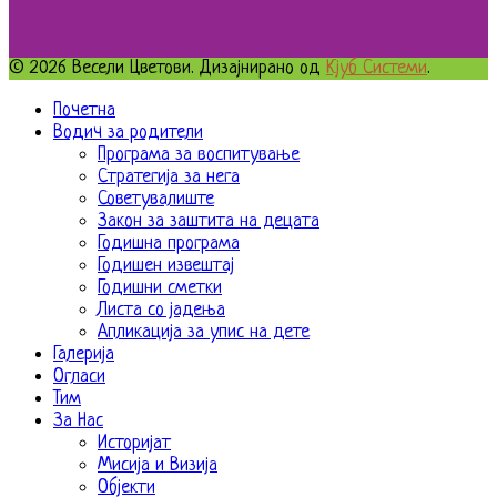
© 2026 Весели Цветови. Дизајнирано од
Кјуб Системи
.
Почетна
Водич за родители
Програма за воспитување
Стратегија за нега
Советувалиште
Закон за заштита на децата
Годишна програма
Годишен извештај
Годишни сметки
Листа со јадења
Апликација за упис на дете
Галерија
Огласи
Тим
За Нас
Историјат
Мисија и Визија
Објекти