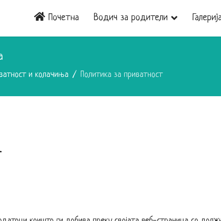
Почетна
Водич за родители
Галериј
а
иватност и колачиња
Политика за приватност
т
одатоци коишто ги добива преку својата веб-страница со долж