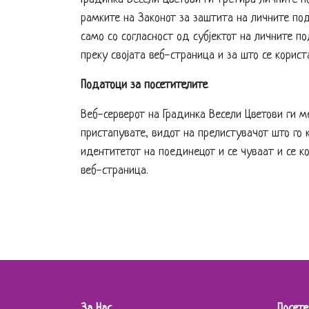
рамките на Законот за заштита на личните под
само со согласност од субјектот на личните п
преку својата веб-страница и за што се корис
Податоци за посетителите
Веб-серверот на Градинка Весели Цветови ги м
пристапувате, видот на прелистувачот што го 
идентитетот на поединецот и се чуваат и се 
веб-страница.
За Нас
Посете