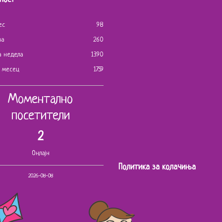
ес
98
ра
260
а недела
1390
ј месец
1759
Моментално
посетители
2
Онлајн
Политика за колачиња
2026-08-08