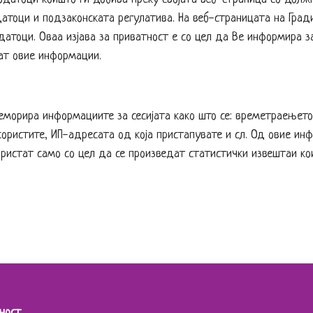
атоци и подзаконската регулатива. На веб-страницата на Град
одатоци. Оваа изјава за приватност е со цел да Ве информира
тат овие информации.
еморира информациите за сесијата како што се: времетраењето
користите, ИП-адресата од која пристапувате и сл. Од овие инф
користат само со цел да се произведат статистички извештаи к
ност