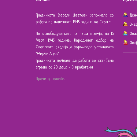
Градинката Весели Цветови започнала со
Ден
работа во далечната 1945 година во Скопје.
Вче
По ослободувањето на нашата земја, на 15
Ова
Март 1945 година, Народниот одбор на
Ово
Скопската околија ја формирала установата
"Мирче Ацев".
Градинката почнала да работи во станбена
зграда со 20 деца и 3 вработени.
Прочитај повеќе...