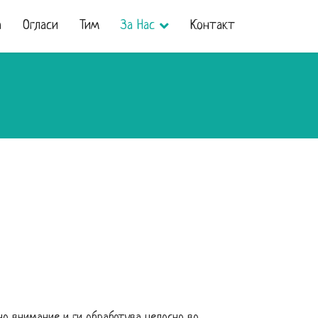
а
Огласи
Тим
За Нас
Контакт
но внимание и ги обработува целосно во