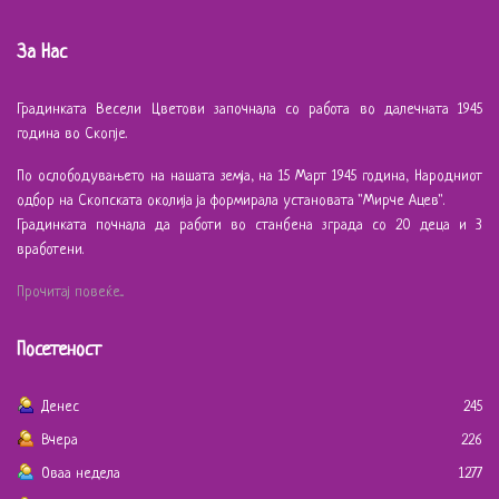
За Нас
Градинката Весели Цветови започнала со работа во далечната 1945
година во Скопје.
По ослободувањето на нашата земја, на 15 Март 1945 година, Народниот
одбор на Скопската околија ја формирала установата "Мирче Ацев".
Градинката почнала да работи во станбена зграда со 20 деца и 3
вработени.
Прочитај повеќе...
Посетеност
Денес
245
Вчера
226
Оваа недела
1277