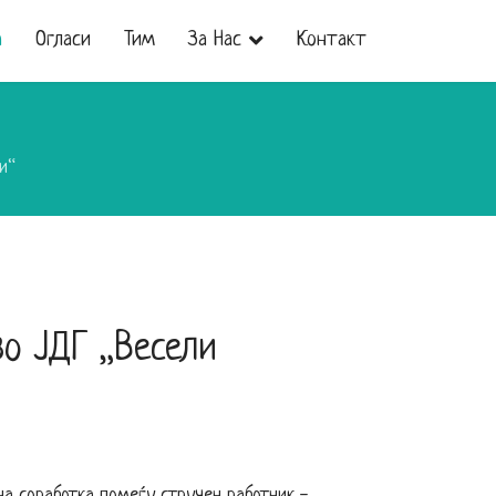
а
Огласи
Тим
За Нас
Контакт
и“
во ЈДГ „Весели
на соработка помеѓу стручен работник -