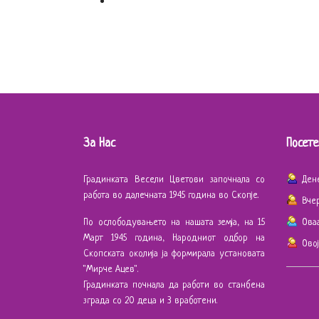
За Нас
Посете
Градинката Весели Цветови започнала со
Ден
работа во далечната 1945 година во Скопје.
Вче
По ослободувањето на нашата земја, на 15
Ова
Март 1945 година, Народниот одбор на
Ово
Скопската околија ја формирала установата
"Мирче Ацев".
Градинката почнала да работи во станбена
зграда со 20 деца и 3 вработени.