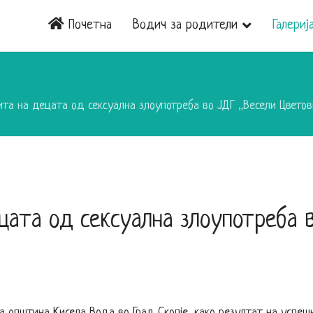
Почетна
Водич за родители
Галериј
ита на децата од сексуална злоупотреба во ЈДГ „Весели Цветов
цата од сексуална злоупотреба 
на општина Кисела Вода во Град Скопје, како резултат на успеш