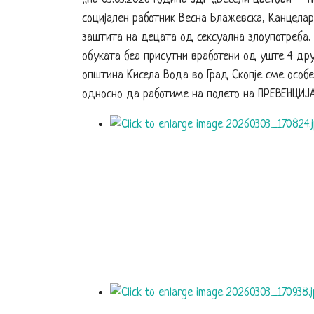
социјален работник Весна Блажевска, Канцела
заштита на децата од сексуална злоупотреба.
обуката беа присутни вработени од уште 4 друг
општина Кисела Вода во Град Скопје сме осо
односно да работиме на полето на ПРЕВЕНЦИЈА