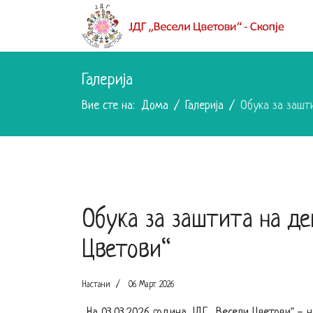
Галерија
Вие сте на:
Дома
Галерија
Обука за зашт
Обука за заштита на де
Цветови“
Настани
06 Март 2026
„На 03.03.2026 година ЈДГ „Весели Цветови" - 