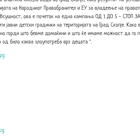
ријата на Народниот Правобранител и ЕУ за владеење на право
 Всушност, ова е почеток на една кампања ОД 1 ДО 5 - СТОП 
и јавни детски градинки на територијата на Град Скопје. Како 
бено горди што бевме домаќини и што ќе имаме можност да го
 од било каква злоупотреба врз децата ".