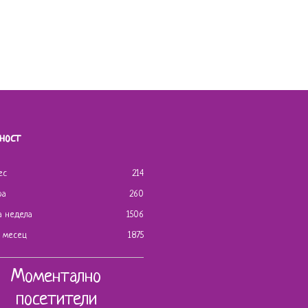
ност
ес
214
ра
260
а недела
1506
ј месец
1875
Моментално
посетители