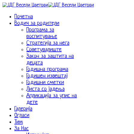
Почетна
Водич за родители
Програма за
воспитување
Стратегија за нега
Советувалиште
Закон за заштита на
децата
Годишна програма
Годишен извештај
Годишни сметки
Листа со јадења
Апликација за упис на
дете
Галерија
Огласи
Тим
За Нас