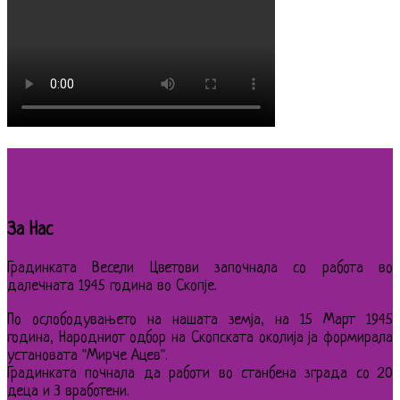
За Нас
Градинката Весели Цветови започнала со работа во
далечната 1945 година во Скопје.
По ослободувањето на нашата земја, на 15 Март 1945
година, Народниот одбор на Скопската околија ја формирала
установата "Мирче Ацев".
Градинката почнала да работи во станбена зграда со 20
деца и 3 вработени.