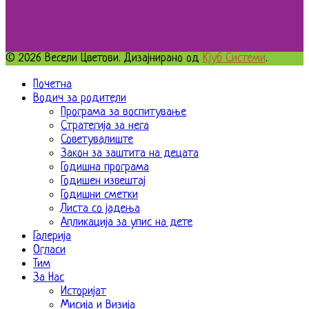
© 2026 Весели Цветови. Дизајнирано од
Кјуб Системи
.
Почетна
Водич за родители
Програма за воспитување
Стратегија за нега
Советувалиште
Закон за заштита на децата
Годишна програма
Годишен извештај
Годишни сметки
Листа со јадења
Апликација за упис на дете
Галерија
Огласи
Тим
За Нас
Историјат
Мисија и Визија