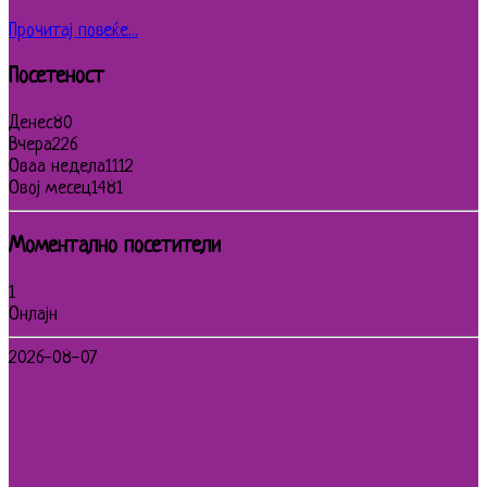
Прочитај повеќе...
Посетеност
Денес
80
Вчера
226
Оваа недела
1112
Овој месец
1481
Моментално посетители
1
Онлајн
2026-08-07