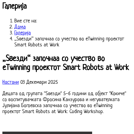
Галерија
Вие сте на:
Дома
Галерија
„Ѕвезди“ започнаа со учество во eTwinning проектот
Smart Robots at Work
„Ѕвезди“ започнаа со учество во
eTwinning проектот Smart Robots at Work
Настани
03 Декември 2025
Децата од групата "Ѕвезди" 5-6 години од објект "Кокиче"
со воспитувачката Фросина Канзурова и негувателката
Јулијана Богоевска започнаа со учество во eTwinning
проектот Smart Robots at Work: Coding Workshop.