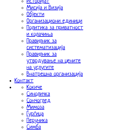
Историјат
Мисија и Визија
Објекти
Организациони единици
Политика за приватност
и колачиња
Правилник за
систематизација
Правилник за
утврдување на цените
на услугите
Внатрешна организација
Контакт
Кокиче
Синоличка
Сончоглед
Мимоза
Ѓурѓица
Перуника
Симба